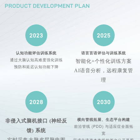
PRODUCT DEVELOPMENT PLAN
2023
2025
认知功能评估训练系统
语言言语评估与训练系统
通过大脑认知高难度强化训练
智能化+个性化训练方案
预防和延迟认知功能下降
AI
语音分析，
远程康复管
理
2028
2030
横向管线拓展、生态平台构建
非侵入式脑机接口 (神经反
前沿管线 (PDD) 与适应症全面拓
馈) 系统
宽
实时采集大脑皮层脑电图
完成主流资本市场的首次公开募股