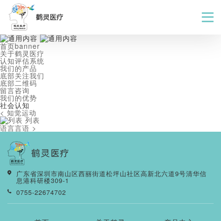
首页banner
关于鹤灵医疗
认知评估系统
我们的产品
底部关注我们
底部二维码
留言咨询
我们的优势
社会认知
< 知觉运动
列表
语言言语 >
广东省深圳市南山区西丽街道松坪山社区高新北六道9号清华信
息港科研楼309-1
0755-22674702